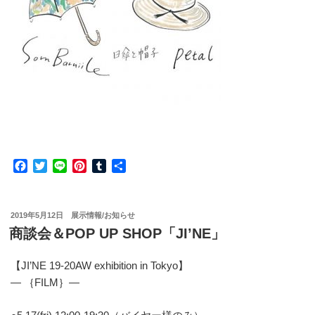
F
T
L
P
T
共
a
w
i
i
u
有
c
i
n
n
m
e
t
e
t
b
投
2019年5月12日
展示情報/お知らせ
b
t
e
l
稿
商談会＆POP UP SHOP「JI’NE」
o
e
r
r
日:
o
r
e
k
s
【JI’NE 19-20AW exhibition in Tokyo】
t
— ｛FILM｝—