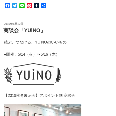
F
T
L
P
T
共
会
a
w
i
i
u
有
＆
c
i
n
n
m
POP
e
t
e
t
b
投
2019年5月12日
UP
b
t
e
l
稿
商談会「YUiNO」
SHOP「JI’NE」”
o
e
r
r
日:
o
r
e
の
k
s
結ぶ、つなげる
、
YUiNOのいいもの
t
●開催：5/14（火）〜5/16（木）
【2019秋冬展示会】アポイント制 商談会