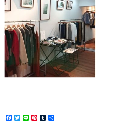
F
T
L
P
T
共
a
w
i
i
u
有
c
i
n
n
m
e
t
e
t
b