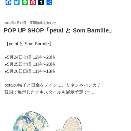
F
T
L
P
T
共
ク
a
w
i
i
u
有
リ
c
i
n
n
m
エ
e
t
e
t
b
投
2019年5月17日
展示情報/お知らせ
イ
b
t
e
l
稿
POP UP SHOP「petal と Som Barniile」
タ
o
e
r
r
日:
o
r
e
ー
k
s
【petal と Som Barniile】
さ
t
ん
●5月24日金曜 12時〜20時
応
●5月25日土曜 11時〜20時
援
●5月26日日曜 11時〜18時
キ
ャ
petalの帽子と日傘をメインに、リネンやハンカチ、
ン
韓国で展示したテキスタイルも展示予定です。
ペ
ー
ン】”
の