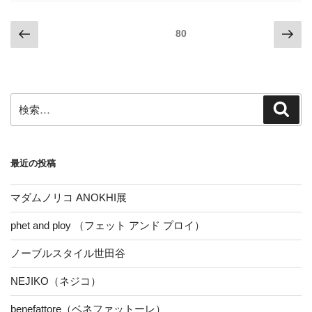
b
t
e
l
o
e
r
r
投
前
次
固定ページ
80
o
r
e
の
の
稿
k
s
ペ
ペ
の
t
ー
ー
ペ
ジ
ジ
検
検
ー
索
索:
ジ
送
最近の投稿
り
マダムノリコ ANOKHI展
phet and ploy （フェット アンド プロイ）
ノーブルスタイル世田谷
NEJIKO（ネジコ）
benefattore（ベネファットーレ）