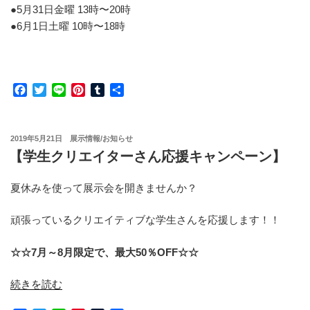
●5月31日金曜 13時〜20時
●6月1日土曜 10時〜18時
F
T
L
P
T
共
a
w
i
i
u
有
c
i
n
n
m
e
t
e
t
b
投
2019年5月21日
展示情報/お知らせ
b
t
e
l
稿
【学生クリエイターさん応援キャンペーン】
o
e
r
r
日:
o
r
e
k
s
夏休みを使って展示会を開きませんか？
t
頑張っているクリエイティブな学生さんを応援します！！
☆☆7月～8月限定で、最大50％OFF☆☆
“【学
続きを読む
生