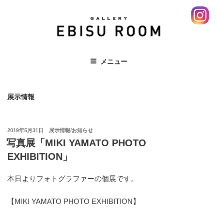
コ
ン
テ
ン
ツ
EBISU ROOM 恵比寿 エビス レンタ
メニュー
へ
ルスペース ギャラリー 展示会
ス
キ
展示情報
ッ
プ
投
2019年5月31日
展示情報/お知らせ
稿
写真展「MIKI YAMATO PHOTO
日:
EXHIBITION」
本日よりフォトグラファーの個展です。
【MIKI YAMATO PHOTO EXHIBITION】