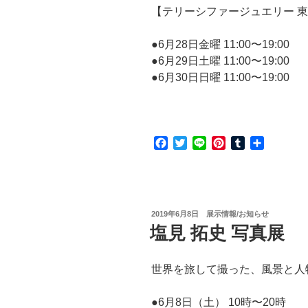
【テリーシファージュエリー 
●6月28日金曜 11:00〜19:00
●6月29日土曜 11:00〜19:00
●6月30日日曜 11:00〜19:00
F
T
L
P
T
共
a
w
i
i
u
有
c
i
n
n
m
e
t
e
t
b
b
t
e
l
o
e
r
r
投
2019年6月8日
展示情報/お知らせ
o
r
e
稿
塩見 拓史 写真展
日:
k
s
t
世界を旅して撮った、風景と人
●6月8日（土） 10時〜20時