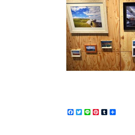
F
T
L
P
T
共
a
w
i
i
u
有
c
i
n
n
m
e
t
e
t
b