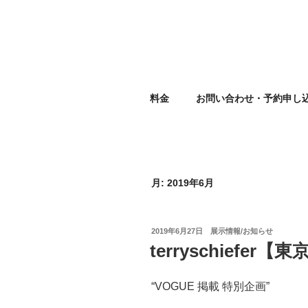
コ
ン
テ
ン
ツ
EBISU R
へ
料金
お問い合わせ・予約申し
ス
キ
ッ
プ
月:
2019年6月
投
2019年6月27日
展示情報/お知らせ
稿
terryschiefer
日:
“VOGUE 掲載 特別企画”