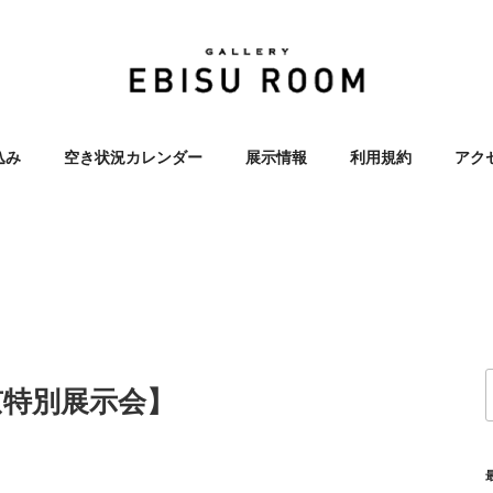
OOM 恵比寿 エビス レン
込み
空き状況カレンダー
展示情報
利用規約
アク
ラリー 展示会
【東京特別展示会】