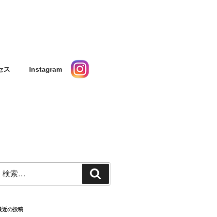
タルスペース ギャ
セス
Instagram
検
検
索:
索
最近の投稿