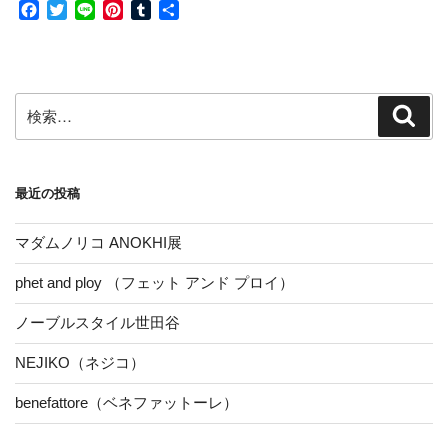
F
T
L
P
T
共
a
w
i
i
u
有
c
i
n
n
m
e
t
e
t
b
b
t
e
l
検
o
e
r
r
検
索
索:
o
r
e
k
s
t
最近の投稿
マダムノリコ ANOKHI展
phet and ploy （フェット アンド プロイ）
ノーブルスタイル世田谷
NEJIKO（ネジコ）
benefattore（ベネファットーレ）