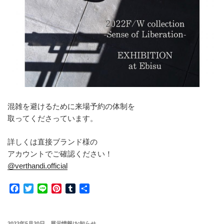
混雑を避けるために来場予約の体制を
取ってくださっています。
詳しくは直接ブランド様の
アカウントでご確認ください！
@verthandi.official
F
T
L
P
T
共
a
w
i
i
u
有
c
i
n
n
m
e
t
e
t
b
投
2022年5月20日
展示情報/お知らせ