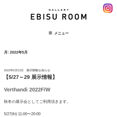
コ
ン
テ
ン
ツ
EBISU ROOM 恵比寿 エビス レンタ
メニュー
へ
ルスペース ギャラリー 展示会
ス
キ
月:
2022年5月
ッ
プ
投
2022年5月23日
展示情報/お知らせ
稿
【5/27～29 展示情報】
日:
Verthandi 2022F/W
秋冬の展示会としてご利用頂きます。
5/27(fri) 11:00〜20:00