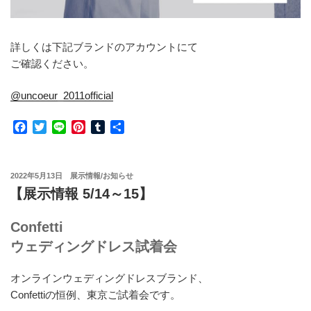
詳しくは下記ブランドのアカウントにて
ご確認ください。
@uncoeur_2011official
F
T
L
P
T
共
a
w
i
i
u
有
c
i
n
n
m
e
t
e
t
b
投
2022年5月13日
展示情報/お知らせ
b
t
e
l
稿
【展示情報 5/14～15】
o
e
r
r
日:
o
r
e
k
s
Confetti
t
ウェディングドレス試着会
オンラインウェディングドレスブランド、
Confettiの恒例、東京ご試着会です。