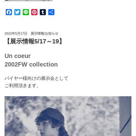
F
T
L
P
T
共
a
w
i
i
u
有
c
i
n
n
m
e
t
e
t
b
投
2022年5月17日
展示情報/お知らせ
b
t
e
l
稿
【展示情報5/17～19】
o
e
r
r
日:
o
r
e
k
s
Un coeur
t
2002FW collection
バイヤー様向けの展示会として
ご利用頂きます。