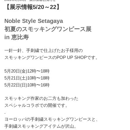
b
t
e
l
稿
【展示情報5/20～22】
o
e
r
r
日:
o
r
e
k
s
Noble Style Setagaya
t
初夏のスモッキングワンピース展
in 恵比寿
一針一針、手刺繍で仕上げたお子様用の
スモッキングワンピースのPOP UP SHOPです。
5月20日(金)12時〜18時
5月21日(土)10時〜18時
5月22日(日)10時〜16時
スモッキング作家のお二方も加わった
スペシャルコラボでの開催です。
.
ヨーロッパの手刺繍スモッキングワンピースと、
手刺繍スモッキングアイテムが沢山。