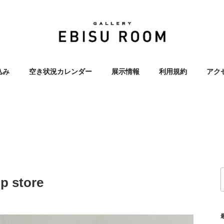
OOM 恵比寿 エビス レン
込み
空き状況カレンダー
展示情報
利用規約
アク
ラリー 展示会
p store