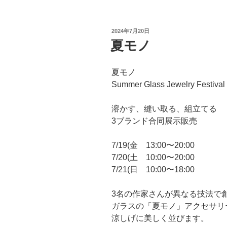
e
t
e
t
b
b
t
e
l
o
e
r
r
投
2024年7月20日
o
r
e
稿
夏モノ
日:
k
s
t
夏モノ
Summer Glass Jewelry Festival
溶かす、縫い取る、組立てる
3ブランド合同展示販売
7/19(金 13:00〜20:00
7/20(土 10:00〜20:00
7/21(日 10:00〜18:00
3名の作家さんが異なる技法で
ガラスの「夏モノ」アクセサリ
涼しげに美しく並びます。