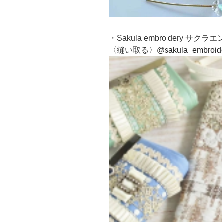
・Sakula embroidery サ
〈縫い取る〉
@sakula_embroid