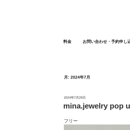
コ
ン
テ
ン
ツ
EBISU R
へ
料金
お問い合わせ・予約申し
ス
キ
ッ
プ
月:
2024年7月
投
2024年7月29日
稿
mina.jewelry pop u
日:
フリー