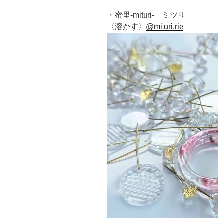
・蜜里-mituri- ミツリ
〈溶かす〉
@mituri.rie