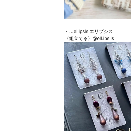
・…ellipsis エリプシス
〈組立てる〉
@ell.ips.is