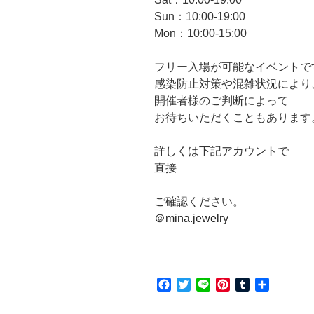
Sun：10:00-19:00
Mon：10:00-15:00
フリー入場が可能なイベントで
感染防止対策や混雑状況により
開催者様のご判断によって
お待ちいただくこともあります
詳しくは下記アカウントで
直接
ご確認ください。
＠mina.jewelry
F
T
L
P
T
共
a
w
i
i
u
有
c
i
n
n
m