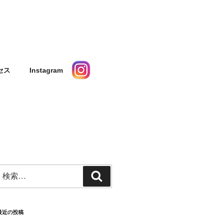
タルスペース ギャ
セス
Instagram
検
検
索:
索
最近の投稿