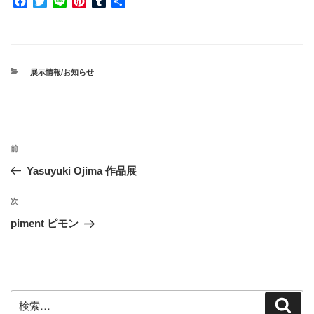
F
T
L
P
T
共
a
w
i
i
u
有
c
i
n
n
m
e
t
e
t
b
b
t
e
l
o
e
r
r
カ
展示情報/お知らせ
o
r
e
テ
ゴ
k
s
リ
t
ー
投
前
前
稿
の
Yasuyuki Ojima 作品展
ナ
投
ビ
稿
次
次
ゲ
の
piment ピモン
投
ー
稿
シ
ョ
ン
検
検
索