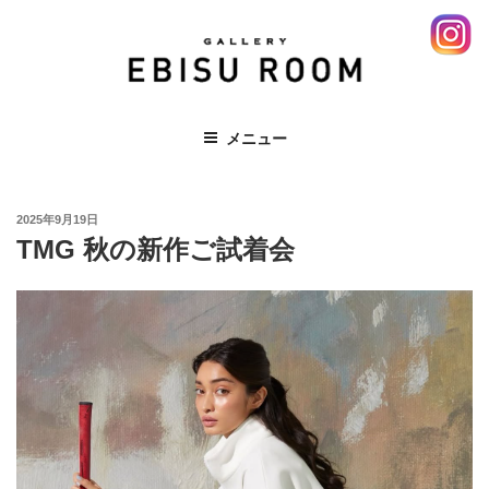
コ
ン
テ
ン
ツ
EBISU ROOM 恵比寿 エビス レンタ
メニュー
へ
ルスペース ギャラリー 展示会
ス
キ
投
ッ
2025年9月19日
稿
TMG 秋の新作ご試着会
プ
日: