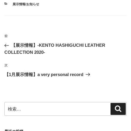
o
e
r
r
カ
展示情報/お知らせ
o
r
e
テ
ゴ
k
s
リ
t
ー
投
前
前
稿
の
【展示情報】-KENTO HASHIGUCHI LEATHER
ナ
投
COLLECTION 2020-
ビ
稿
ゲ
次
次
の
ー
【1月展示情報】a very personal record
投
シ
稿
ョ
ン
検
検
索
索: