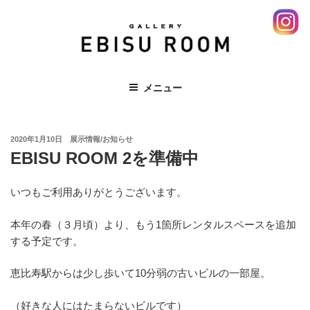
コ
ン
テ
ン
ツ
EBISU ROOM 恵比寿 エビス レンタ
メニュー
へ
ルスペース ギャラリー 展示会
ス
キ
投
ッ
2020年1月10日
展示情報/お知らせ
稿
EBISU ROOM 2を準備中
プ
日:
いつもご利用ありがとうございます。
本年の春（３月頃）より、もう1箇所レンタルスペースを追加
する予定です。
恵比寿駅からは少し歩いて10分弱の古いビルの一部屋。
（好きな人にはたまらないビルです）