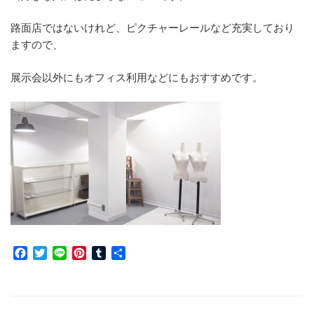
路面店ではないけれど、ピクチャーレールなど充実しており
ますので、
展示会以外にもオフィス利用などにもおすすめです。
F
T
L
P
T
共
a
w
i
i
u
有
c
i
n
n
m
e
t
e
t
b
b
t
e
l