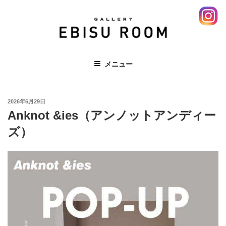
コ
ン
テ
ン
ツ
EBISU ROOM 恵比寿 エビス レンタ
メニュー
へ
ルスペース ギャラリー 展示会
ス
キ
投
ッ
2026年6月29日
稿
Anknot &ies（アンノットアンディー
プ
日:
ズ）