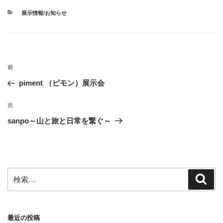
b
t
e
l
o
e
r
r
カ
展示情報/お知らせ
o
r
e
テ
ゴ
k
s
リ
t
ー
投
前
前
稿
の
piment （ピモン）展示会
ナ
投
ビ
稿
次
次
ゲ
の
sanpo～山と旅と日常を繋ぐ～
投
ー
稿
シ
ョ
ン
検
検
索
索:
最近の投稿