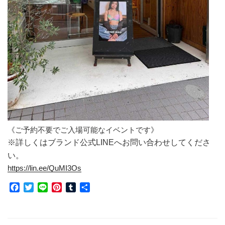
《ご予約不要でご入場可能なイベントです》
※詳しくはブランド公式LINEへお問い合わせしてくださ
い。
https://lin.ee/QuMI3Os
F
T
L
P
T
共
a
w
i
i
u
有
c
i
n
n
m
e
t
e
t
b