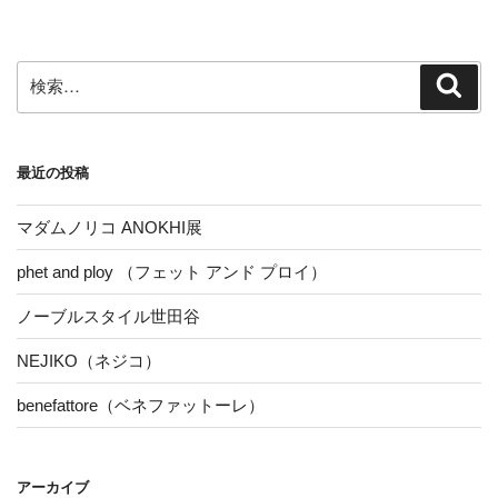
稿
シ
ョ
ン
検
検
索
索:
最近の投稿
マダムノリコ ANOKHI展
phet and ploy （フェット アンド プロイ）
ノーブルスタイル世田谷
NEJIKO（ネジコ）
benefattore（ベネファットーレ）
アーカイブ