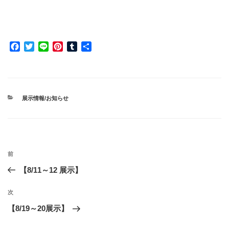
F
T
L
P
T
共
a
w
i
i
u
有
c
i
n
n
m
e
t
e
t
b
b
t
e
l
o
e
r
r
カ
展示情報/お知らせ
o
r
e
テ
ゴ
k
s
リ
t
ー
投
前
前
稿
の
【8/11～12 展示】
ナ
投
ビ
稿
次
次
ゲ
の
【8/19～20展示】
投
ー