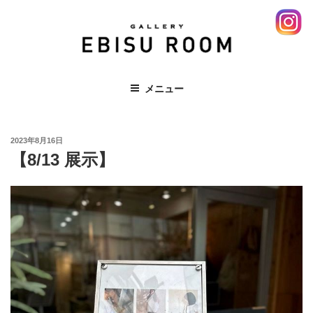
コ
ン
テ
ン
ツ
EBISU ROOM 恵比寿 エビス レンタ
メニュー
へ
ルスペース ギャラリー 展示会
ス
キ
投
ッ
2023年8月16日
稿
【8/13 展示】
プ
日: