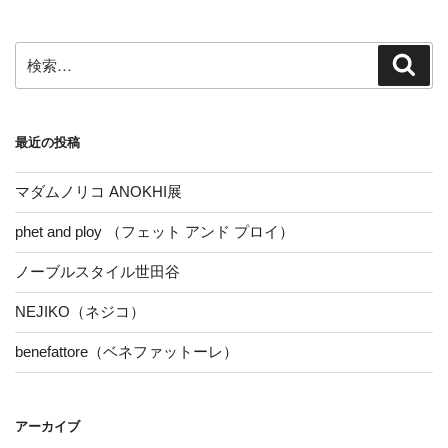
ョ
ン
検
検
索
索:
最近の投稿
マダムノリコ ANOKHI展
phet and ploy （フェット アンド プロイ）
ノーブルスタイル世田谷
NEJIKO（ネジコ）
benefattore（ベネファットーレ）
アーカイブ