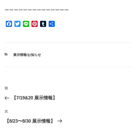
ーーーーーーーーーーーーーー
F
T
L
P
T
共
a
w
i
i
u
有
c
i
n
n
m
e
t
e
t
b
b
t
e
l
o
e
r
r
カ
展示情報/お知らせ
o
r
e
テ
ゴ
k
s
リ
t
ー
投
前
前
稿
の
【7/19&20 展示情報】
ナ
投
ビ
稿
次
次
ゲ
の
【8/23〜8/30 展示情報】
投
ー
稿
シ