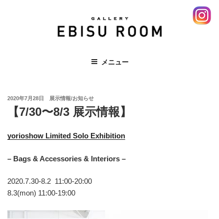
コ
ン
テ
ン
ツ
EBISU ROOM 恵比寿 エビス レンタ
メニュー
へ
ルスペース ギャラリー 展示会
ス
キ
投
ッ
2020年7月28日
展示情報/お知らせ
稿
【7/30〜8/3 展示情報】
プ
日:
yorioshow Limited Solo Exhibition
– Bags & Accessories & Interiors –
2020.7.30-8.2 11:00-20:00
8.3(mon) 11:00-19:00