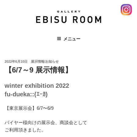
コ
ン
テ
ン
ツ
EBISU ROOM 恵比寿 エビス レンタ
メニュー
へ
ルスペース ギャラリー 展示会
ス
キ
投
ッ
2022年6月10日
展示情報/お知らせ
稿
【6/7～9 展示情報】
プ
日:
winter exhibition 2022
fu-dueka::(ｴｰｶ)
【東京展示会】6/7〜6/9
バイヤー様向けの展示会、商談会として
ご利用頂きました。