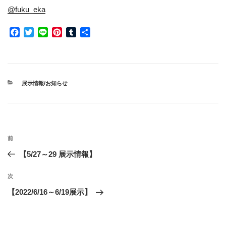
@fuku_eka
F
T
L
P
T
共
a
w
i
i
u
有
c
i
n
n
m
e
t
e
t
b
b
t
e
l
o
e
r
r
カ
展示情報/お知らせ
o
r
e
テ
ゴ
k
s
リ
t
ー
投
前
前
稿
の
【5/27～29 展示情報】
ナ
投
ビ
稿
次
次
ゲ
の
【2022/6/16～6/19展示】
投
ー
稿
シ