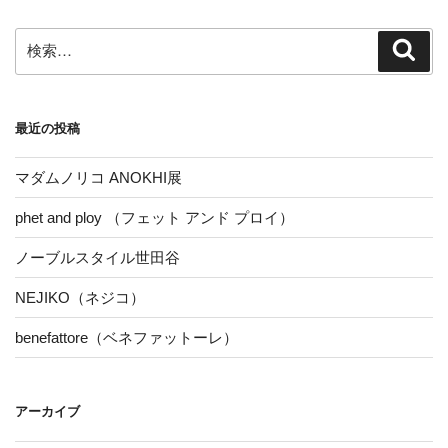
ョ
ン
検
検
索
索:
最近の投稿
マダムノリコ ANOKHI展
phet and ploy （フェット アンド プロイ）
ノーブルスタイル世田谷
NEJIKO（ネジコ）
benefattore（ベネファットーレ）
アーカイブ