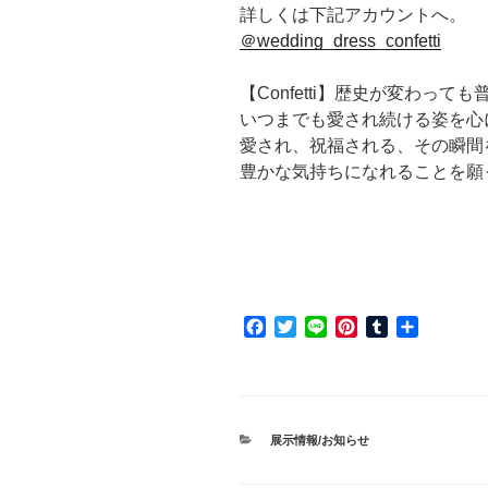
詳しくは下記アカウントへ。
＠wedding_dress_confetti
【Confetti】歴史が変わっ
いつまでも愛され続ける姿を心
愛され、祝福される、その瞬間
豊かな気持ちになれることを願
F
T
L
P
T
共
a
w
i
i
u
有
c
i
n
n
m
e
t
e
t
b
b
t
e
l
o
e
r
r
カ
展示情報/お知らせ
o
r
e
テ
ゴ
k
s