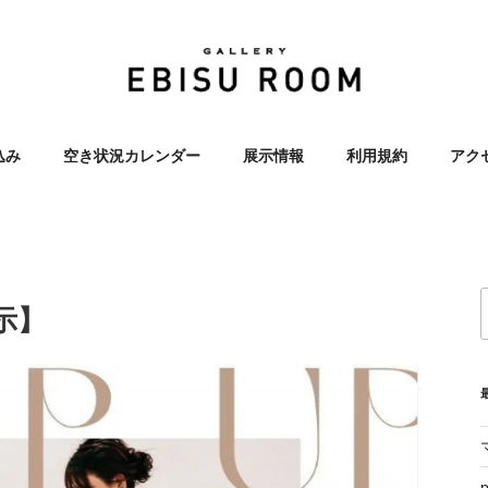
OOM 恵比寿 エビス レン
込み
空き状況カレンダー
展示情報
利用規約
アク
ラリー 展示会
展示】