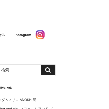
タルスペース ギャ
セス
Instagram
検
検
索:
索
最近の投稿
マダムノリコ ANOKHI展
phet and ploy （フェット アンド プ