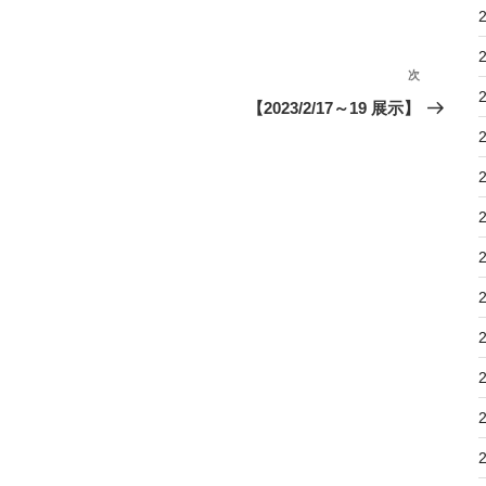
次
次
の
【2023/2/17～19 展示】
投
稿