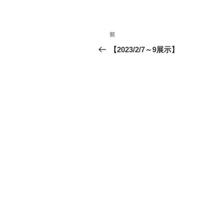
リ
t
ー
投
前
前
稿
の
【2023/2/7～9展示】
投
ナ
稿
ビ
ゲ
ー
シ
ョ
ン