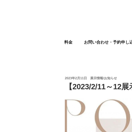
コ
ン
テ
ン
ツ
EBISU R
へ
料金
お問い合わせ・予約申し
ス
キ
ッ
プ
投
2023年2月11日
展示情報/お知らせ
稿
【2023/2/11～12
日: