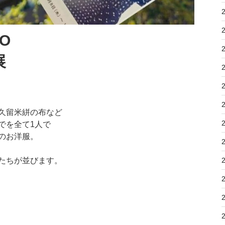
NO
展
久留米絣の布など
でを全て1人で
のお洋服。
たちが並びます。