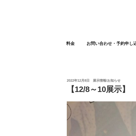
コ
ン
テ
ン
ツ
EBISU R
へ
料金
お問い合わせ・予約申し
ス
キ
ッ
プ
投
2022年12月8日
展示情報/お知らせ
稿
【12/8～10展示】
日: