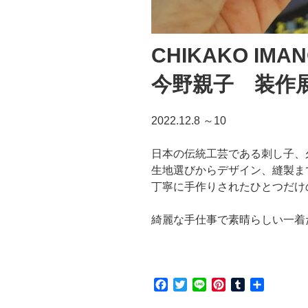
CHIKAKO IMA
今野親子 装作
2022.12.8 ～10
日本の伝統工芸である刺し子、
生地選びからデザイン、縫製ま
丁寧に手作りされたひとつだけ
綺麗な手仕事で素晴らしい一着
F
T
L
P
T
共
a
w
i
i
u
有