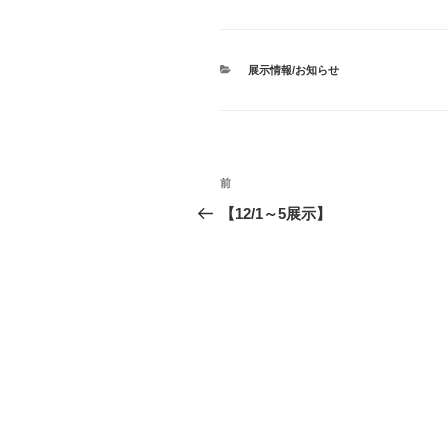
c
i
n
n
m
e
t
e
t
b
b
t
e
l
o
e
r
r
カ
展示情報/お知らせ
o
r
e
テ
ゴ
k
s
リ
t
ー
投
前
前
稿
の
【12/1～5展示】
投
ナ
稿
ビ
ゲ
ー
シ
ョ