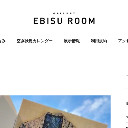
OOM 恵比寿 エビス レン
込み
空き状況カレンダー
展示情報
利用規約
アク
ラリー 展示会