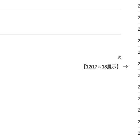
次
次
の
【12/17～18展示】
投
稿