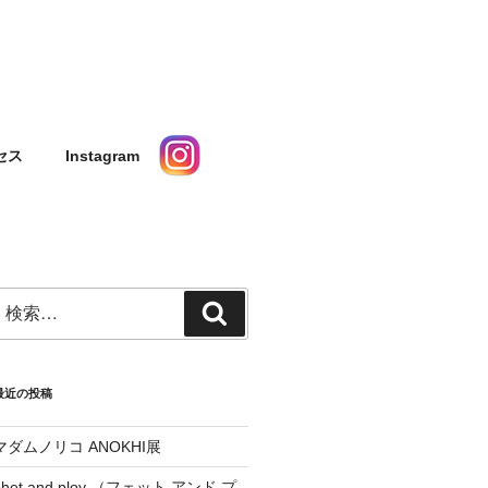
タルスペース ギャ
セス
Instagram
検
検
索:
索
最近の投稿
マダムノリコ ANOKHI展
phet and ploy （フェット アンド プ