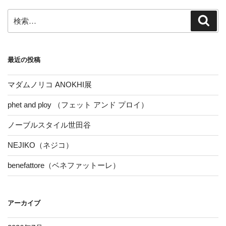
ョ
ン
検
検
索
索:
最近の投稿
マダムノリコ ANOKHI展
phet and ploy （フェット アンド プロイ）
ノーブルスタイル世田谷
NEJIKO（ネジコ）
benefattore（ベネファットーレ）
アーカイブ