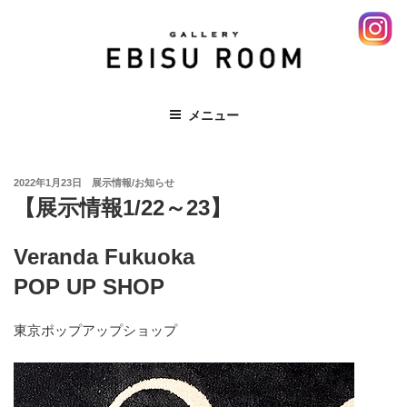
コ
ン
テ
ン
ツ
EBISU ROOM 恵比寿 エビス レンタ
メニュー
へ
ルスペース ギャラリー 展示会
ス
キ
投
ッ
2022年1月23日
展示情報/お知らせ
稿
【展示情報1/22～23】
プ
日:
Veranda Fukuoka
POP UP SHOP
東京ポップアップショップ