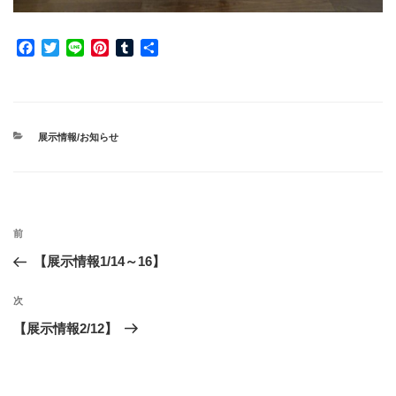
F
T
L
P
T
共
a
w
i
i
u
有
c
i
n
n
m
e
t
e
t
b
b
t
e
l
o
e
r
r
カ
展示情報/お知らせ
o
r
e
テ
ゴ
k
s
リ
t
ー
投
前
前
稿
の
【展示情報1/14～16】
ナ
投
ビ
稿
次
次
ゲ
の
【展示情報2/12】
投
ー
稿
シ